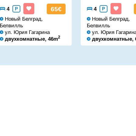
65€
4
P
4
P
Новый Белград,
Новый Белград,
Белвилль
Белвилль
ул. Юрия Гагарина
ул. Юрия Гагарин
2
двухкомнатные, 46m
двухкомнатные,