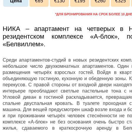
Цена
€65
€130
€195
€260
€325
*ДЛЯ БРОНИРОВАНИЯ НА СРОК БОЛЕЕ 10 ДН
НИКА – апартамент на четверых в Н
резидентском комплексе «А-блок», 
«Белвиллем».
Среди апартаментов-студий в новых резидентских комп
небольшое число двухкомнатных апартаментов. Один 
размещения четырёх взрослых гостей. Войдя в кварт
объединяющую гостиную, кухонную и обеденную зоны. К
перекусов. С правой стороны от входной двери находят
интерьере преобладают светлые пастельные тона с н
Угловой диван в гостиной раскладывается, превращая
спальне двуспальная кровать. В туалете проходная 
машина. Для вещей предусмотрен шкаф возле входа и бо
и при проживании четырёх человек стеснённости не по
комплексе «А-блок» не без основания очень быстро с
жилья, сдаваемого в краткосрочную аренду в Белг