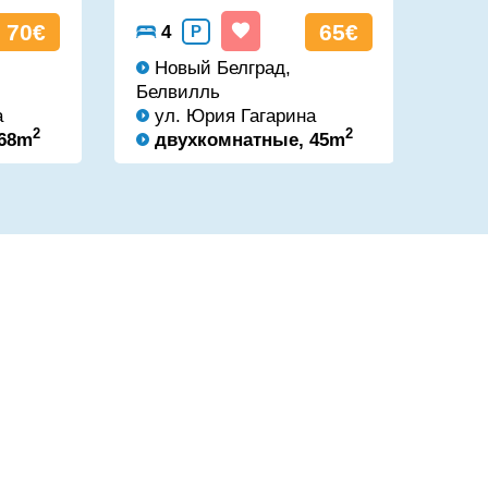
70€
65€
4
P
4
Новый Белград,
Но
Белвилль
Бел
а
ул. Юрия Гагарина
ул
2
2
 68m
двухкомнатные, 45m
д