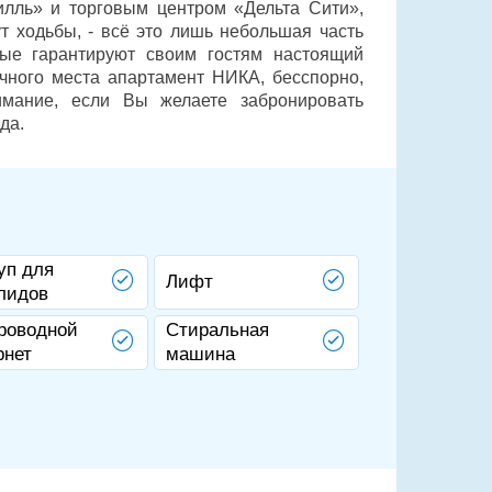
илль» и торговым центром «Дельта Сити»,
т ходьбы, - всё это лишь небольшая часть
рые гарантируют своим гостям настоящий
очного места апартамент НИКА, бесспорно,
имание, если Вы желаете забронировать
да.
уп для
Лифт
лидов
роводной
Стиральная
рнет
машина