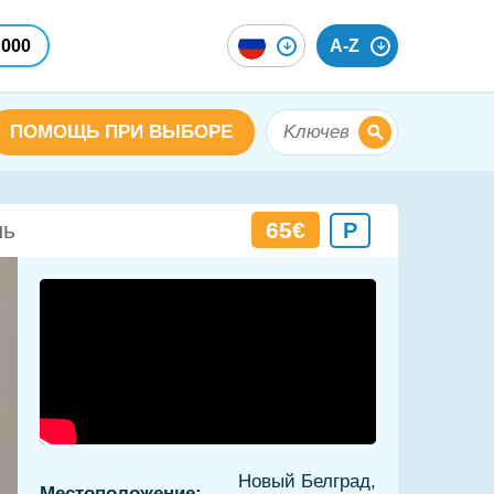
 000
A-Z
ПОМОЩЬ ПРИ ВЫБОРЕ
65€
ль
P
Новый Белград,
Местоположение: