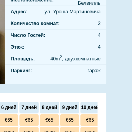
Белвилль
Адрес:
ул. Уроша Мартиновича
Количество комнат:
2
Число Гостей:
4
Этаж:
4
2
Площадь:
40m
, двухкомнатные
Паркинг:
гараж
6 дней
7 дней
8 дней
9 дней
10 дней
€65
€65
€65
€65
€65