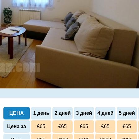
ЦЕНА
1 день
2 дней
3 дней
4 дней
5 дней
Цена за
€65
€65
€65
€65
€65
сутки