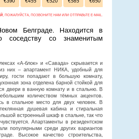
€390
€455
€520
€585
€650
ЕЙ
, ПОЖАЛУЙСТА, ПОЗВОНИТЕ НАМ ИЛИ ОТПРАВЬТЕ E-MAIL.
овом Белграде. Находится в
по соседству со знаменитым
лексах «А-блок» и «Савада» скрывается и
из них – апартамент НИКА, удобный для
иру, гости попадают в большую комнату,
ухонная зона отделена барной стойкой для
ся двери в ванную комнату и в спальню. В
ебольшим количеством тёмных акцентов.
сь в спальное место для двух человек. В
стеклянная душевая кабина и стиральная
льшой встроенный шкаф в спальне, так что
чувствуется. Апартаменты в резидентском
тали популярными среди других вариантов
раде. Высокое качество строительства,